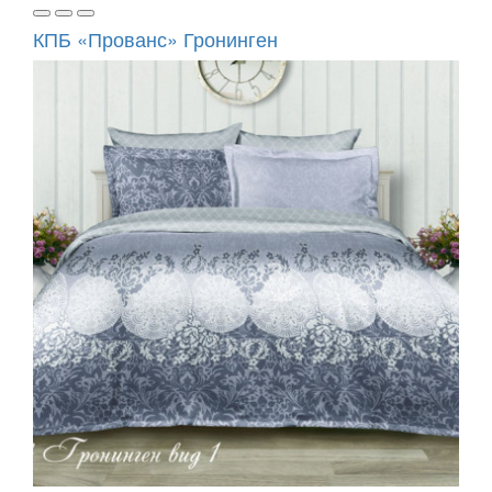
КПБ «Прованс» Гронинген