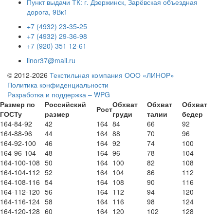
Пункт выдачи ТК: г. Дзержинск, Зарёвская объездная
дорога, 9Вк1
+7 (4932) 23-35-25
+7 (4932) 29-36-98
+7 (920) 351 12-61
linor37@mail.ru
© 2012-2026
Текстильная компания ООО «ЛИНОР»
Политика конфиденциальности
Разработка и поддержка – WPG
Размер по
Российский
Обхват
Обхват
Обхват
Рост
ГОСТу
размер
груди
талии
бедер
164-84-92
42
164
84
66
92
164-88-96
44
164
88
70
96
164-92-100
46
164
92
74
100
164-96-104
48
164
96
78
104
164-100-108
50
164
100
82
108
164-104-112
52
164
104
86
112
164-108-116
54
164
108
90
116
164-112-120
56
164
112
94
120
164-116-124
58
164
116
98
124
164-120-128
60
164
120
102
128